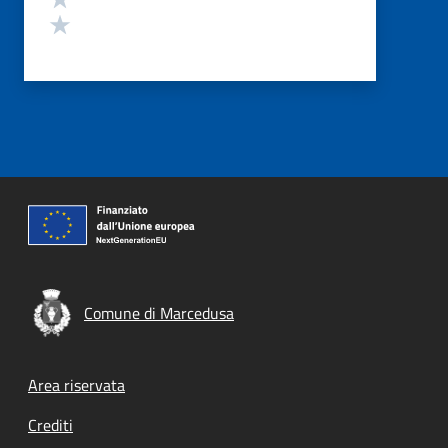
Valuta 1 stelle su 5
Comune di Marcedusa
Footer menu
Area riservata
Crediti