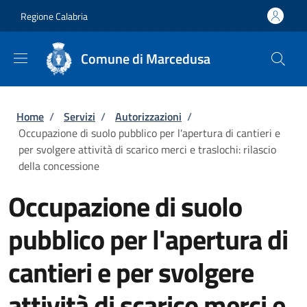
Salta al contenuto principale
Skip to footer content
Regione Calabria
Comune di Marcedusa
Briciole di pane
Home
/
Servizi
/
Autorizzazioni
/
Occupazione di suolo pubblico per l'apertura di cantieri e
per svolgere attività di scarico merci e traslochi: rilascio
della concessione
Occupazione di suolo
pubblico per l'apertura di
cantieri e per svolgere
attività di scarico merci e