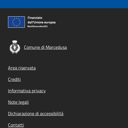
Comune di Marcedusa
Footer menu
Area riservata
Crediti
Informativa privacy
Note legali
Dichiarazione di accessibilità
Contatti