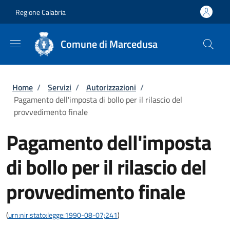
Salta al contenuto principale
Skip to footer content
Regione Calabria
Comune di Marcedusa
Briciole di pane
Home
/
Servizi
/
Autorizzazioni
/
Pagamento dell'imposta di bollo per il rilascio del
provvedimento finale
Pagamento dell'imposta
di bollo per il rilascio del
provvedimento finale
(
urn:nir:stato:legge:1990-08-07;241
)