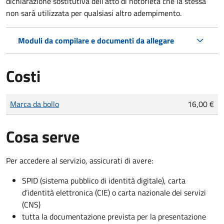
dichiarazione sostitutiva dell’atto di notorietà che la stessa
non sarà utilizzata per qualsiasi altro adempimento.
Moduli da compilare e documenti da allegare
Costi
Tipo di pagamento
Importo
Marca da bollo
16,00 €
Cosa serve
Per accedere al servizio, assicurati di avere:
SPID (sistema pubblico di identità digitale), carta
d’identità elettronica (CIE) o carta nazionale dei servizi
(CNS)
tutta la documentazione prevista per la presentazione