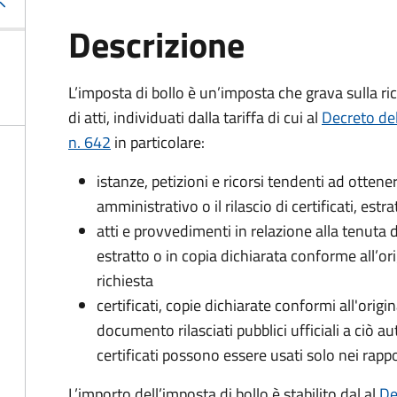
Descrizione
L’imposta di bollo è un’imposta che grava sulla ric
di atti, individuati dalla tariffa di cui al
Decreto de
n. 642
in particolare:
istanze, petizioni e ricorsi tendenti ad otte
amministrativo o il rilascio di certificati, estrat
atti e provvedimenti in relazione alla tenuta di
estratto o in copia dichiarata conforme all’or
richiesta
certificati, copie dichiarate conformi all'origi
documento rilasciati pubblici ufficiali a ciò aut
certificati possono essere usati solo nei rappor
L’importo dell’imposta di bollo è stabilito dal al
De