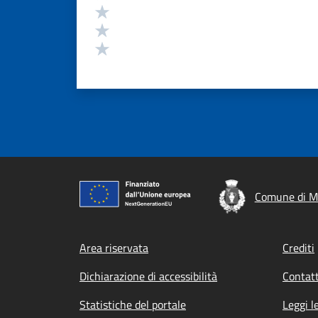
Valuta 3 stelle su 5
Valuta 2 stelle su 5
Valuta 1 stelle su 5
Comune di M
Footer menu
Area riservata
Crediti
Dichiarazione di accessibilità
Contatt
Statistiche del portale
Leggi l