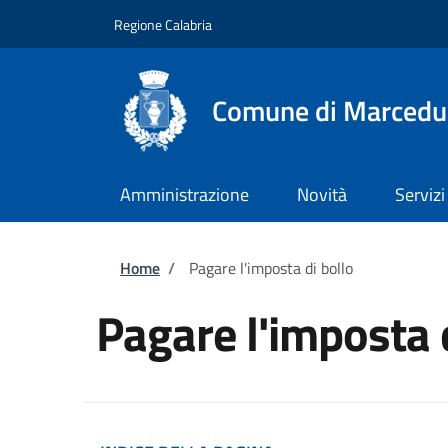
Salta al contenuto principale
Skip to footer content
Regione Calabria
Comune di Marcedu
Amministrazione
Novità
Servizi
Briciole di pane
Home
/
Pagare l'imposta di bollo
Pagare l'imposta 