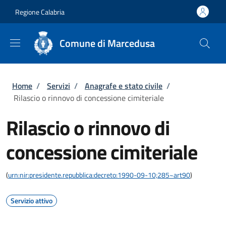
Salta al contenuto principale
Skip to footer content
Regione Calabria
Comune di Marcedusa
Briciole di pane
Home
/
Servizi
/
Anagrafe e stato civile
/
Rilascio o rinnovo di concessione cimiteriale
Rilascio o rinnovo di
concessione cimiteriale
(
urn:nir:presidente.repubblica:decreto:1990-09-10;285~art90
)
Servizio attivo