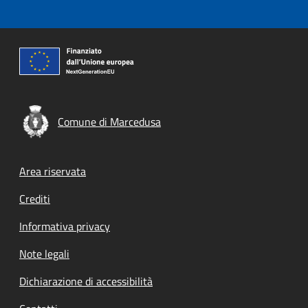
Comune di Marcedusa
Footer menu
Area riservata
Crediti
Informativa privacy
Note legali
Dichiarazione di accessibilità