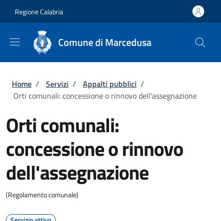
Salta al contenuto principale
Skip to footer content
Regione Calabria
Comune di Marcedusa
Briciole di pane
Home
/
Servizi
/
Appalti pubblici
/
Orti comunali: concessione o rinnovo dell'assegnazione
Orti comunali:
concessione o rinnovo
dell'assegnazione
(Regolamento comunale)
Servizio attivo