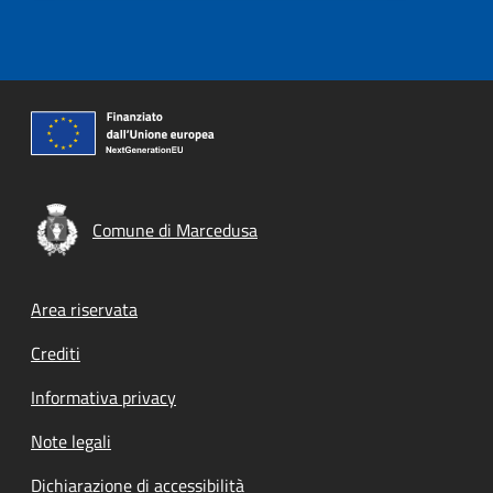
Comune di Marcedusa
Footer menu
Area riservata
Crediti
Informativa privacy
Note legali
Dichiarazione di accessibilità