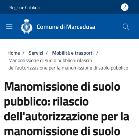
Salta al contenuto principale
Skip to footer content
Regione Calabria
Comune di Marcedusa
Briciole di pane
Home
/
Servizi
/
Mobilità e trasporti
/
Manomissione di suolo pubblico: rilascio
dell'autorizzazione per la manomissione di suolo pubblico
Manomissione di suolo
pubblico: rilascio
dell'autorizzazione per la
manomissione di suolo