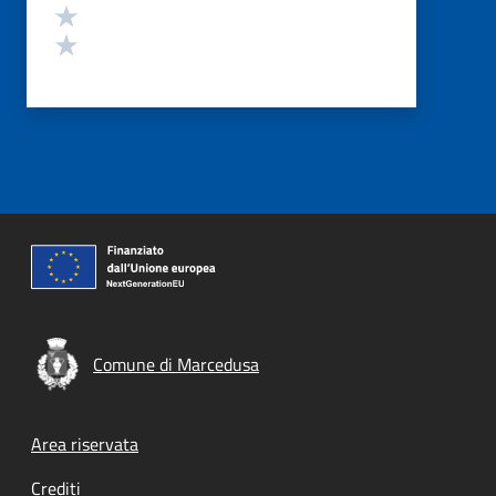
Valuta 2 stelle su 5
Valuta 1 stelle su 5
Comune di Marcedusa
Footer menu
Area riservata
Crediti