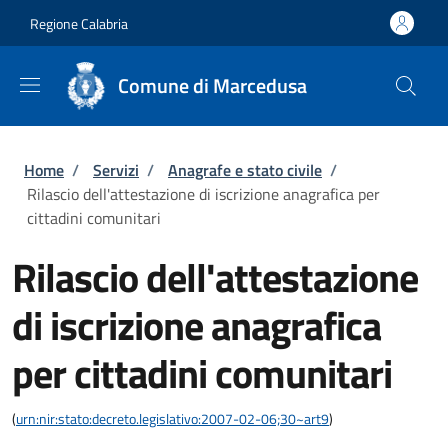
Salta al contenuto principale
Skip to footer content
Regione Calabria
Comune di Marcedusa
Briciole di pane
Home
/
Servizi
/
Anagrafe e stato civile
/
Rilascio dell'attestazione di iscrizione anagrafica per
cittadini comunitari
Rilascio dell'attestazione
di iscrizione anagrafica
per cittadini comunitari
(
urn:nir:stato:decreto.legislativo:2007-02-06;30~art9
)