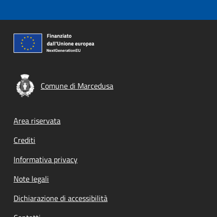
Comune di Marcedusa
Footer menu
Area riservata
Crediti
Informativa privacy
Note legali
Dichiarazione di accessibilità