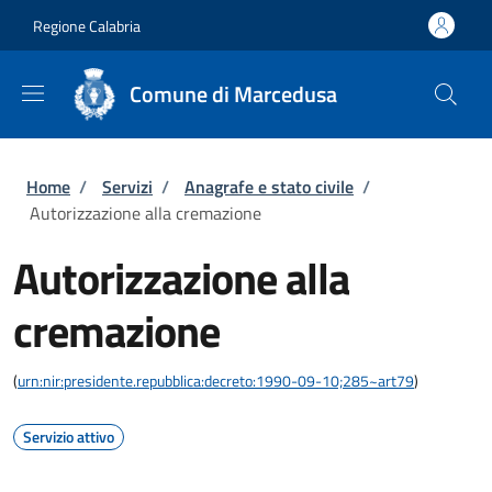
Salta al contenuto principale
Skip to footer content
Regione Calabria
Comune di Marcedusa
Briciole di pane
Home
/
Servizi
/
Anagrafe e stato civile
/
Autorizzazione alla cremazione
Autorizzazione alla
cremazione
(
urn:nir:presidente.repubblica:decreto:1990-09-10;285~art79
)
Servizio attivo