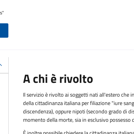
s"
A chi è rivolto
Il servizio è rivolto ai soggetti nati all'estero ch
della cittadinanza italiana per filiazione "iure sang
discendenza), oppure nipoti (secondo grado di disc
momento della morte, sia in esclusivo possesso de
È inoltre possibile chiedere la cittadinanza italiana