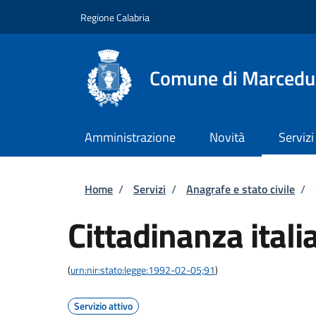
Salta al contenuto principale
Skip to footer content
Regione Calabria
Comune di Marcedu
Amministrazione
Novità
Servizi
Briciole di pane
Home
/
Servizi
/
Anagrafe e stato civile
/
Cittadinanza itali
(
urn:nir:stato:legge:1992-02-05;91
)
Servizio attivo