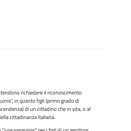
e intendono richiedere il riconoscimento
uinis", in quanto figli (primo grado di
endenza) di un cittadino che in vita, o al
lla cittadinanza italiana.
 "iure sanguinis" per i figli di un genitore