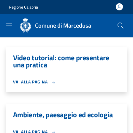
Salta al contenuto principale
Skip to footer content
Regione Calabria
Comune di Marcedusa
Video tutorial: come presentare
una pratica
VAI ALLA PAGINA
Ambiente, paesaggio ed ecologia
VAI ALLA PAGINA