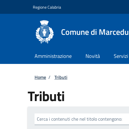
Salta al contenuto principale
Skip to footer content
Regione Calabria
Comune di Marcedu
Amministrazione
Novità
Servizi
Briciole di pane
Home
/
Tributi
Tributi
Cerca i contenuti che nel titolo contengono: