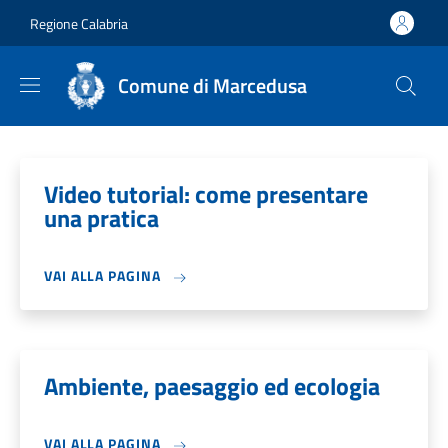
Salta al contenuto principale
Skip to footer content
Regione Calabria
Comune di Marcedusa
Video tutorial: come presentare
una pratica
VAI ALLA PAGINA
Ambiente, paesaggio ed ecologia
VAI ALLA PAGINA