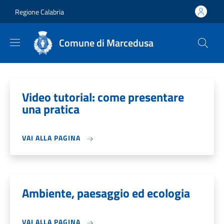
Salta al contenuto principale
Skip to footer content
Regione Calabria
Comune di Marcedusa
Video tutorial: come presentare
una pratica
VAI ALLA PAGINA
Ambiente, paesaggio ed ecologia
VAI ALLA PAGINA