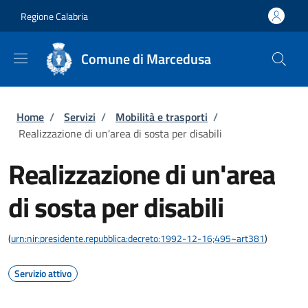
Salta al contenuto principale
Skip to footer content
Regione Calabria
Comune di Marcedusa
Briciole di pane
Home
/
Servizi
/
Mobilità e trasporti
/
Realizzazione di un'area di sosta per disabili
Realizzazione di un'area
di sosta per disabili
(
urn:nir:presidente.repubblica:decreto:1992-12-16;495~art381
)
Servizio attivo