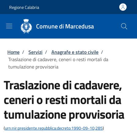
Salta al contenuto principale
Skip to footer content
Regione Calabria
Comune di Marcedusa
Briciole di pane
Home
/
Servizi
/
Anagrafe e stato civile
/
Traslazione di cadavere, ceneri o resti mortali da
tumulazione provvisoria
Traslazione di cadavere,
ceneri o resti mortali da
tumulazione provvisoria
(
urn:nir:presidente.repubblica:decreto:1990-09-10;285
)