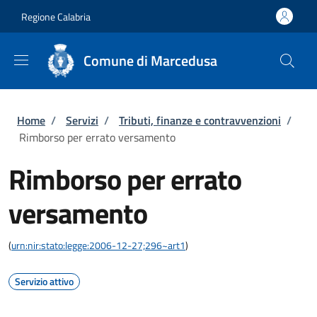
Salta al contenuto principale
Skip to footer content
Regione Calabria
Comune di Marcedusa
Briciole di pane
Home
/
Servizi
/
Tributi, finanze e contravvenzioni
/
Rimborso per errato versamento
Rimborso per errato
versamento
(
urn:nir:stato:legge:2006-12-27;296~art1
)
Servizio attivo