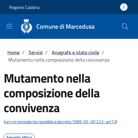
Salta al contenuto principale
Skip to footer content
Regione Calabria
Comune di Marcedusa
Briciole di pane
Home
/
Servizi
/
Anagrafe e stato civile
/
Mutamento nella composizione della convivenza
Mutamento nella
composizione della
convivenza
(
urn:nir:presidente.repubblica:decreto:1989-05-30;223~art13
)
Servizio attivo