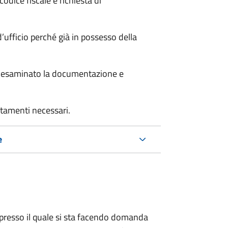
odice fiscale e richiesta di
’ufficio perché già in possesso della
er esaminato la documentazione e
rtamenti necessari.
e
presso il quale si sta facendo domanda