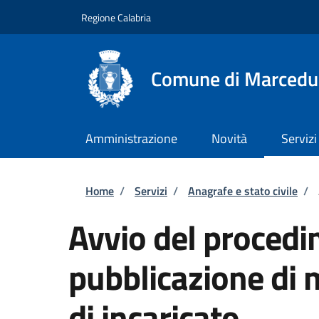
Salta al contenuto principale
Skip to footer content
Regione Calabria
Comune di Marcedu
Amministrazione
Novità
Servizi
Briciole di pane
Home
/
Servizi
/
Anagrafe e stato civile
/
Avvio del procedi
pubblicazione di 
di incaricato