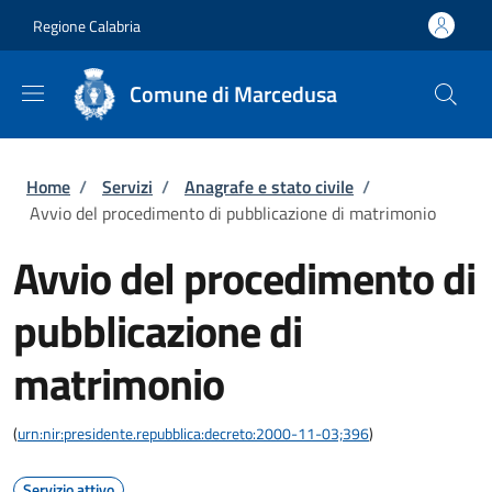
Salta al contenuto principale
Skip to footer content
Regione Calabria
Comune di Marcedusa
Briciole di pane
Home
/
Servizi
/
Anagrafe e stato civile
/
Avvio del procedimento di pubblicazione di matrimonio
Avvio del procedimento di
pubblicazione di
matrimonio
(
urn:nir:presidente.repubblica:decreto:2000-11-03;396
)
Servizio attivo