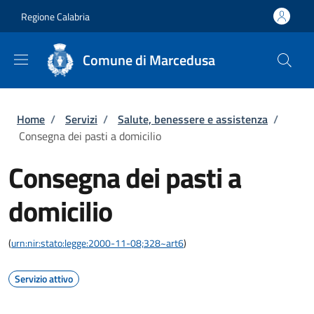
Salta al contenuto principale
Skip to footer content
Regione Calabria
Comune di Marcedusa
Briciole di pane
Home
/
Servizi
/
Salute, benessere e assistenza
/
Consegna dei pasti a domicilio
Consegna dei pasti a
domicilio
(
urn:nir:stato:legge:2000-11-08;328~art6
)
Servizio attivo