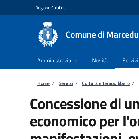
Salta al contenuto principale
Skip to footer content
Regione Calabria
Comune di Marcedu
Amministrazione
Novità
Servizi
Briciole di pane
Home
/
Servizi
/
Cultura e tempo libero
/
Concessione di un
economico per l'o
manifestazioni, ev