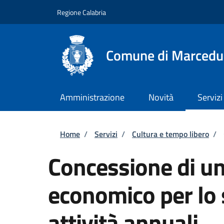
Salta al contenuto principale
Skip to footer content
Regione Calabria
Comune di Marcedu
Amministrazione
Novità
Servizi
Briciole di pane
Home
/
Servizi
/
Cultura e tempo libero
/
Concessione di un
economico per lo 
attività annuali