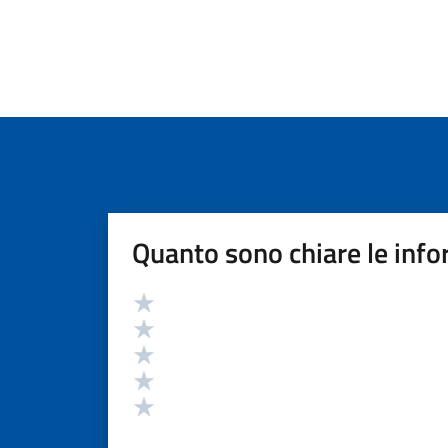
Quanto sono chiare le info
Valutazione
Valuta 5 stelle su 5
Valuta 4 stelle su 5
Valuta 3 stelle su 5
Valuta 2 stelle su 5
Valuta 1 stelle su 5