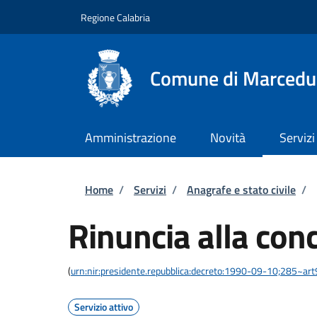
Salta al contenuto principale
Skip to footer content
Regione Calabria
Comune di Marcedu
Amministrazione
Novità
Servizi
Briciole di pane
Home
/
Servizi
/
Anagrafe e stato civile
/
Rinuncia alla con
(
urn:nir:presidente.repubblica:decreto:1990-09-10;285~ar
Servizio attivo