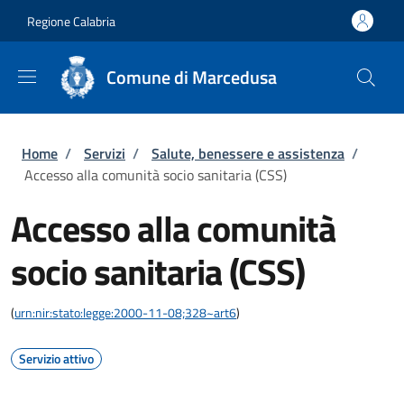
Salta al contenuto principale
Skip to footer content
Regione Calabria
Comune di Marcedusa
Briciole di pane
Home
/
Servizi
/
Salute, benessere e assistenza
/
Accesso alla comunità socio sanitaria (CSS)
Accesso alla comunità
socio sanitaria (CSS)
(
urn:nir:stato:legge:2000-11-08;328~art6
)
Servizio attivo