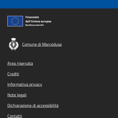
Comune di Marcedusa
Footer menu
Area riservata
Crediti
Informativa privacy
Note legali
Dichiarazione di accessibilità
Contatti