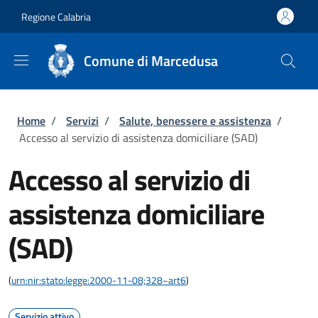
Salta al contenuto principale
Skip to footer content
Regione Calabria
Comune di Marcedusa
Briciole di pane
Home
/
Servizi
/
Salute, benessere e assistenza
/
Accesso al servizio di assistenza domiciliare (SAD)
Accesso al servizio di
assistenza domiciliare
(SAD)
(
urn:nir:stato:legge:2000-11-08;328~art6
)
Servizio attivo