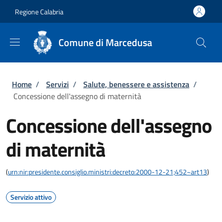
Salta al contenuto principale
Skip to footer content
Regione Calabria
Comune di Marcedusa
Briciole di pane
Home
/
Servizi
/
Salute, benessere e assistenza
/
Concessione dell'assegno di maternità
Concessione dell'assegno
di maternità
(
urn:nir:presidente.consiglio.ministri:decreto:2000-12-21;452~art13
)
Servizio attivo