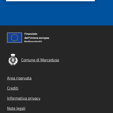
Comune di Marcedusa
Footer menu
Area riservata
Crediti
Informativa privacy
Note legali