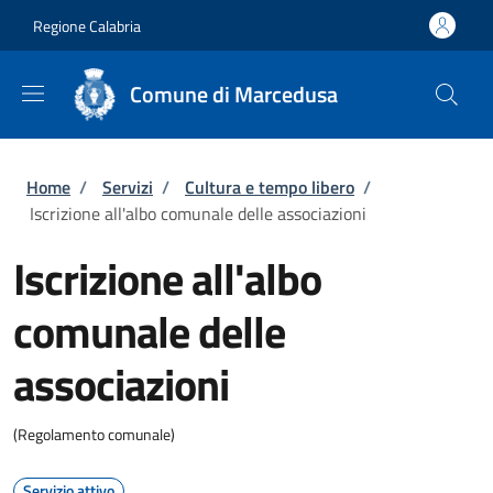
Salta al contenuto principale
Skip to footer content
Regione Calabria
Comune di Marcedusa
Briciole di pane
Home
/
Servizi
/
Cultura e tempo libero
/
Iscrizione all'albo comunale delle associazioni
Iscrizione all'albo
comunale delle
associazioni
(Regolamento comunale)
Servizio attivo