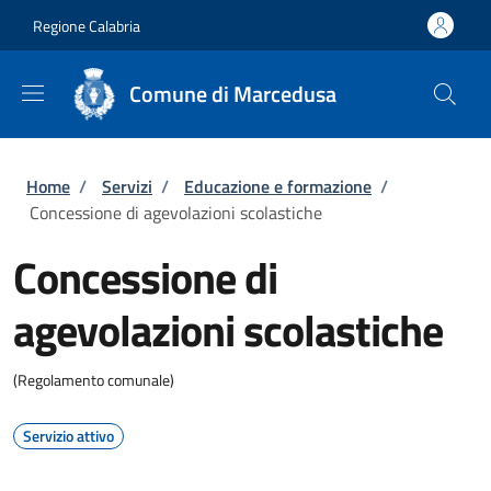
Salta al contenuto principale
Skip to footer content
Regione Calabria
Comune di Marcedusa
Briciole di pane
Home
/
Servizi
/
Educazione e formazione
/
Concessione di agevolazioni scolastiche
Concessione di
agevolazioni scolastiche
(Regolamento comunale)
Servizio attivo