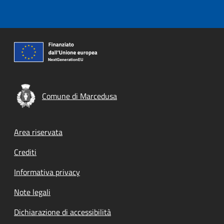
Comune di Marcedusa
Footer menu
Area riservata
Crediti
Informativa privacy
Note legali
Dichiarazione di accessibilità