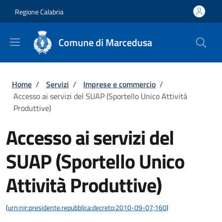
Salta al contenuto principale
Skip to footer content
Regione Calabria
Comune di Marcedusa
Briciole di pane
Home
/
Servizi
/
Imprese e commercio
/
Accesso ai servizi del SUAP (Sportello Unico Attività
Produttive)
Accesso ai servizi del
SUAP (Sportello Unico
Attività Produttive)
(
urn:nir:presidente.repubblica:decreto:2010-09-07;160
)