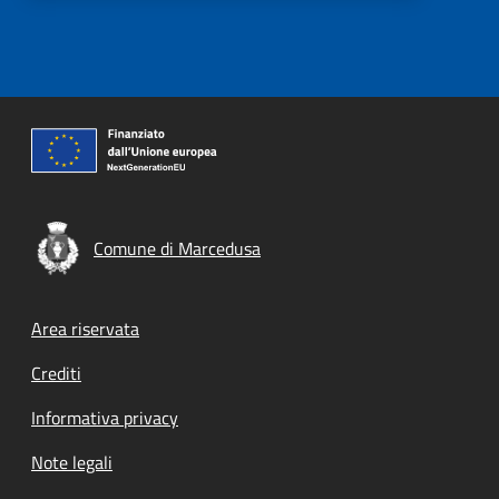
Comune di Marcedusa
Footer menu
Area riservata
Crediti
Informativa privacy
Note legali