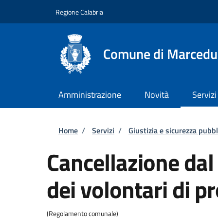
Salta al contenuto principale
Skip to footer content
Regione Calabria
Comune di Marcedu
Amministrazione
Novità
Servizi
Briciole di pane
Home
/
Servizi
/
Giustizia e sicurezza pubbl
Cancellazione da
dei volontari di pr
(Regolamento comunale)