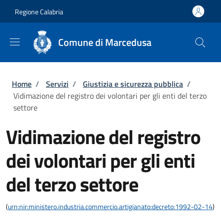
Salta al contenuto principale
Skip to footer content
Regione Calabria
Comune di Marcedusa
Briciole di pane
Home
/
Servizi
/
Giustizia e sicurezza pubblica
/
Vidimazione del registro dei volontari per gli enti del terzo
settore
Vidimazione del registro
dei volontari per gli enti
del terzo settore
(
urn:nir:ministero.industria.commercio.artigianato:decreto:1992-02-14
)