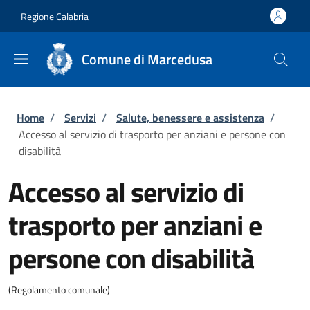
Salta al contenuto principale
Skip to footer content
Regione Calabria
Comune di Marcedusa
Briciole di pane
Home
/
Servizi
/
Salute, benessere e assistenza
/
Accesso al servizio di trasporto per anziani e persone con
disabilità
Accesso al servizio di
trasporto per anziani e
persone con disabilità
(Regolamento comunale)