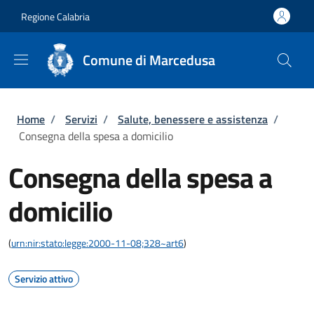
Salta al contenuto principale
Skip to footer content
Regione Calabria
Comune di Marcedusa
Briciole di pane
Home
/
Servizi
/
Salute, benessere e assistenza
/
Consegna della spesa a domicilio
Consegna della spesa a
domicilio
(
urn:nir:stato:legge:2000-11-08;328~art6
)
Servizio attivo