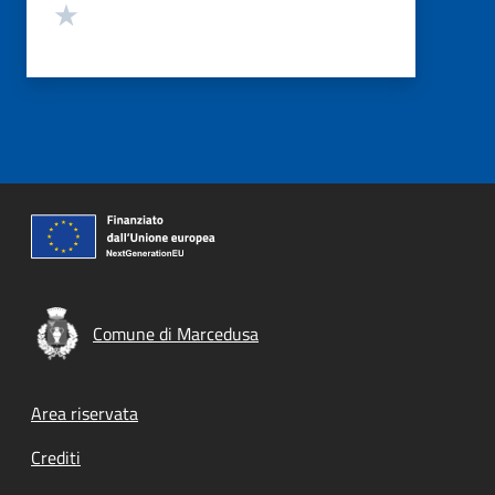
Valuta 1 stelle su 5
Comune di Marcedusa
Footer menu
Area riservata
Crediti