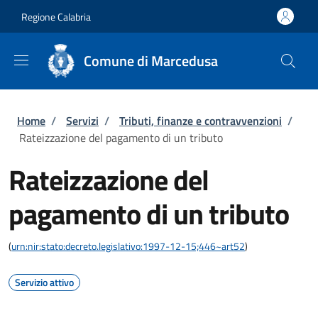
Salta al contenuto principale
Skip to footer content
Regione Calabria
Comune di Marcedusa
Briciole di pane
Home
/
Servizi
/
Tributi, finanze e contravvenzioni
/
Rateizzazione del pagamento di un tributo
Rateizzazione del
pagamento di un tributo
(
urn:nir:stato:decreto.legislativo:1997-12-15;446~art52
)
Servizio attivo