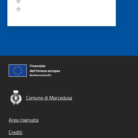
Valuta 1 stelle su 5
Comune di Marcedusa
Footer menu
Area riservata
Crediti