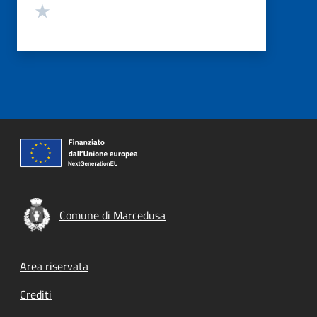
Valuta 1 stelle su 5
Comune di Marcedusa
Footer menu
Area riservata
Crediti