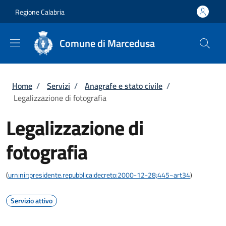
Salta al contenuto principale
Skip to footer content
Regione Calabria
Comune di Marcedusa
Briciole di pane
Home
/
Servizi
/
Anagrafe e stato civile
/
Legalizzazione di fotografia
Legalizzazione di
fotografia
(
urn:nir:presidente.repubblica:decreto:2000-12-28;445~art34
)
Servizio attivo