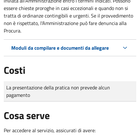
inviata all'Amministrazione entro i termini indicati. Possono
essere chieste proroghe in casi eccezionali e quando non si
tratta di ordinanze contingibili e urgenti. Se il provvedimento
non è rispettato, l'Amministrazione può fare denuncia alla
Procura.
Moduli da compilare e documenti da allegare
Costi
Tipo di pagamento
Importo
La presentazione della pratica non prevede alcun
pagamento
Cosa serve
Per accedere al servizio, assicurati di avere: