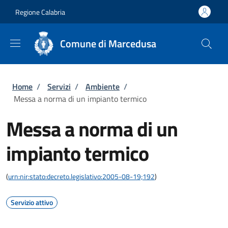
Salta al contenuto principale
Skip to footer content
Regione Calabria
Comune di Marcedusa
Briciole di pane
Home
/
Servizi
/
Ambiente
/
Messa a norma di un impianto termico
Messa a norma di un
impianto termico
(
urn:nir:stato:decreto.legislativo:2005-08-19;192
)
Servizio attivo