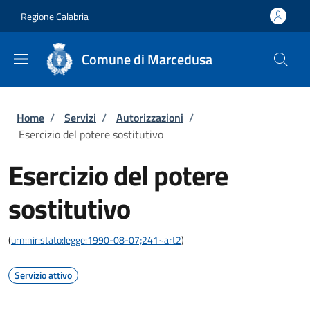
Salta al contenuto principale
Skip to footer content
Regione Calabria
Comune di Marcedusa
Briciole di pane
Home
/
Servizi
/
Autorizzazioni
/
Esercizio del potere sostitutivo
Esercizio del potere
sostitutivo
(
urn:nir:stato:legge:1990-08-07;241~art2
)
Servizio attivo