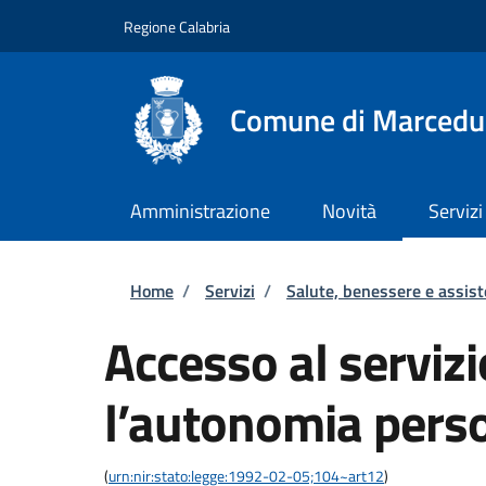
Salta al contenuto principale
Skip to footer content
Regione Calabria
Comune di Marcedu
Amministrazione
Novità
Servizi
Briciole di pane
Home
/
Servizi
/
Salute, benessere e assis
Accesso al servizi
l’autonomia pers
(
urn:nir:stato:legge:1992-02-05;104~art12
)