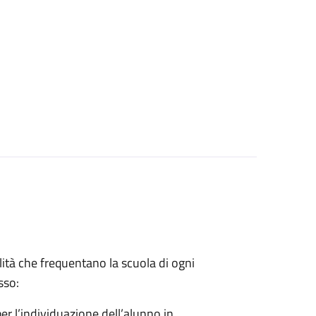
lità che frequentano la scuola di ogni
sso:
er l’individuazione dell’alunno in