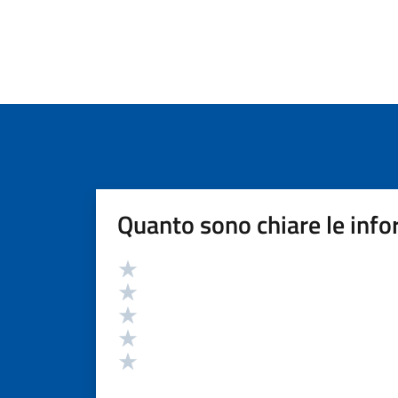
Quanto sono chiare le info
Valutazione
Valuta 5 stelle su 5
Valuta 4 stelle su 5
Valuta 3 stelle su 5
Valuta 2 stelle su 5
Valuta 1 stelle su 5