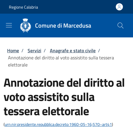
Salta al contenuto principale
Skip to footer content
Regione Calabria
Comune di Marcedusa
Briciole di pane
Home
/
Servizi
/
Anagrafe e stato civile
/
Annotazione del diritto al voto assistito sulla tessera
elettorale
Annotazione del diritto al
voto assistito sulla
tessera elettorale
(
urn:nir:presidente.repubblica:decreto:1960-05-16;570~art41
)