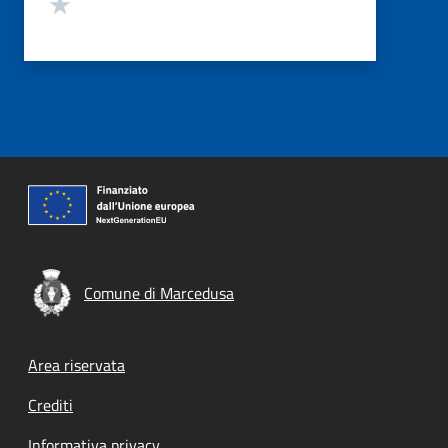
Valuta 1 stelle su 5
Comune di Marcedusa
Footer menu
Area riservata
Crediti
Informativa privacy