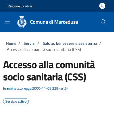
Salta al contenuto principale
Skip to footer content
Regione Calabria
Comune di Marcedusa
Briciole di pane
Home
/
Servizi
/
Salute, benessere e assistenza
/
Accesso alla comunità socio sanitaria (CSS)
Accesso alla comunità
socio sanitaria (CSS)
(
urn:nir:stato:legge:2000-11-08;328~art6
)
Servizio attivo