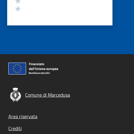
Valuta 1 stelle su 5
Comune di Marcedusa
Footer menu
Area riservata
Crediti