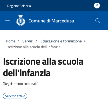
Salta al contenuto principale
Skip to footer content
Regione Calabria
Comune di Marcedusa
Briciole di pane
Home
/
Servizi
/
Educazione e formazione
/
Iscrizione alla scuola dell'infanzia
Iscrizione alla scuola
dell'infanzia
(Regolamento comunale)
Servizio attivo