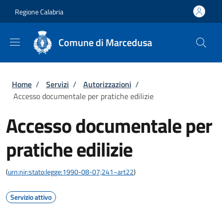
Salta al contenuto principale
Skip to footer content
Regione Calabria
Comune di Marcedusa
Briciole di pane
Home
/
Servizi
/
Autorizzazioni
/
Accesso documentale per pratiche edilizie
Accesso documentale per
pratiche edilizie
(
urn:nir:stato:legge:1990-08-07;241~art22
)
Servizio attivo