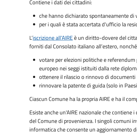
Contiene i dati dei cittadini:
che hanno dichiarato spontaneamente di vol
per i quali è stata accertata d'ufficio la res
L’
iscrizione all’AIRE
è un diritto-dovere del citt
forniti dal Consolato italiano all’estero, nonché p
votare per elezioni politiche e referendum 
europeo nei seggi istituiti dalla rete dipl
ottenere il rilascio o rinnovo di documenti 
rinnovare la patente di guida (solo in Paes
Ciascun Comune ha la propria AIRE e ha il comp
Esiste anche un'AIRE nazionale­ che contiene i da
del Comune di provenienza. I singoli comuni inv
informatica che consente un aggiornamento dire