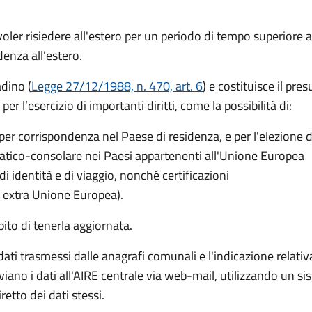
er risiedere all'estero per un periodo di tempo superiore a
idenza all'estero.
adino (
Legge 27/12/1988, n. 470, art. 6
) e costituisce il pre
er l’esercizio di importanti diritti, come la possibilità di:
per corrispondenza nel Paese di residenza, e per l'elezione d
omatico-consolare nei Paesi appartenenti all'Unione Europea
di identità e di viaggio, nonché certificazioni
i extra Unione Europea).
ito di tenerla aggiornata.
ti trasmessi dalle anagrafi comunali e l'indicazione relativa al
iano i dati all'AIRE centrale via web-mail, utilizzando un s
tto dei dati stessi.