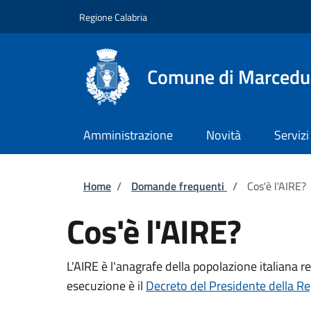
Salta al contenuto principale
Skip to footer content
Regione Calabria
Comune di Marcedu
Amministrazione
Novità
Servizi
Briciole di pane
Home
/
Domande frequenti
/
Cos'è l'AIRE?
Cos'è l'AIRE?
L'AIRE è l'anagrafe della popolazione italiana re
esecuzione è il
Decreto del Presidente della R