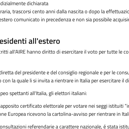
dizialmente dichiarata
traria, trascorsi cento anni dalla nascita o dopo la effettuaz
ll’estero comunicato in precedenza e non sia possibile acquis
 residenti all'estero
ritti all'AIRE hanno diritto di esercitare il voto per tutte le c
iretta del presidente e del consiglio regionale e per le consul
on la quale li si invita a rientrare in Italia per esercitare il di
spettanti all'Italia, gli elettori italiani:
posito certificato elettorale per votare nei seggi istituiti “
ne Europea ricevono la cartolina-avviso per rientrare in Ital
consultazioni referendarie a carattere nazionale, é stata istit