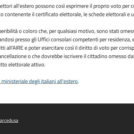
 elettori all'estero possono così esprimere il proprio voto per 
co contenente il certificato elettorale, le schede elettorali e
rreperibilitá o coloro che, per qualsiasi motivo, sono stati omes
dosi presso gli Uffici consolari competenti per residenza, 
ti all'AIRE e poter esercitare così il diritto di voto per corr
cellazione o che dovrebbe iscrivere il cittadino omesso dall'
to elettorale attivo.
 ministeriale degli italiani all'estero
.
arcedusa