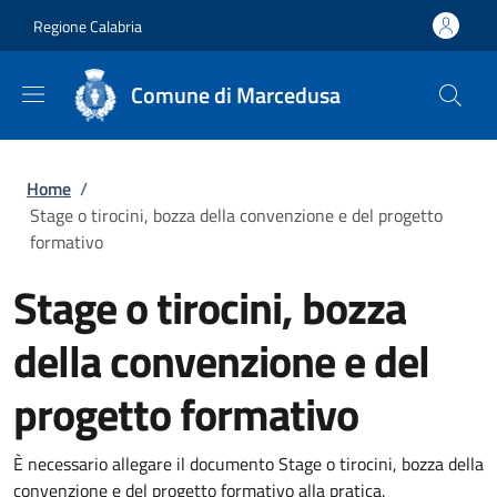
Salta al contenuto principale
Skip to footer content
Regione Calabria
Comune di Marcedusa
Briciole di pane
Home
/
Stage o tirocini, bozza della convenzione e del progetto
formativo
Stage o tirocini, bozza
della convenzione e del
progetto formativo
È necessario allegare il documento Stage o tirocini, bozza della
convenzione e del progetto formativo alla pratica.