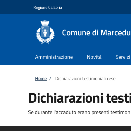
Salta al contenuto principale
Skip to footer content
Regione Calabria
Comune di Marcedu
Amministrazione
Novità
Servizi
Briciole di pane
Home
/
Dichiarazioni testimoniali rese
Dichiarazioni test
Se durante l'accaduto erano presenti testimoni 