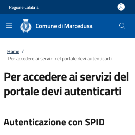
Salta al contenuto principale
Skip to footer content
Regione Calabria
Comune di Marcedusa
Briciole di pane
Home
/
Per accedere ai servizi del portale devi autenticarti
Per accedere ai servizi del
portale devi autenticarti
Autenticazione con SPID