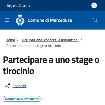
Salta al contenuto principale
Skip to footer content
Regione Calabria
Comune di Marcedusa
Briciole di pane
Home
/
Occupazione, concorsi e assunzioni
/
Partecipare a uno stage o tirocinio
Partecipare a uno stage o
tirocinio
Condividi
Normativa di riferimento