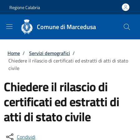
Salta al contenuto principale
Skip to footer content
Regione Calabria
Comune di Marcedusa
Briciole di pane
Home
/
Servizi demografici
/
Chiedere il rilascio di certificati ed estratti di atti di stato
civile
Chiedere il rilascio di
certificati ed estratti di
atti di stato civile
Condividi