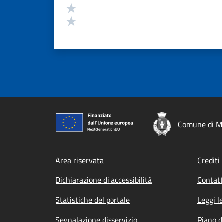
Valuta 2 stelle su 5
Valuta 1 stelle su 5
Comune di M
Footer menu
Area riservata
Crediti
Dichiarazione di accessibilità
Contatt
Statistiche del portale
Leggi l
Segnalazione disservizio
Piano d