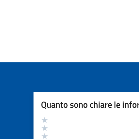
Quanto sono chiare le info
Valutazione
Valuta 5 stelle su 5
Valuta 4 stelle su 5
Valuta 3 stelle su 5