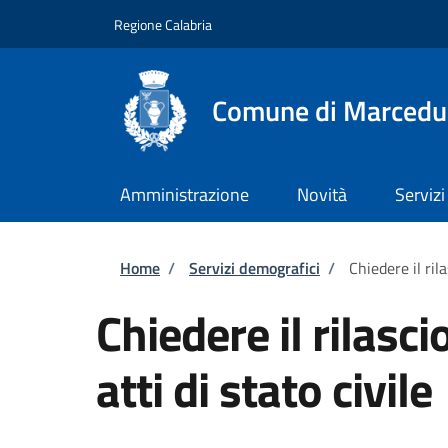
Salta al contenuto principale
Skip to footer content
Regione Calabria
Comune di Marcedu
Amministrazione
Novità
Servizi
Briciole di pane
Home
/
Servizi demografici
/
Chiedere il rila
Chiedere il rilasci
atti di stato civile