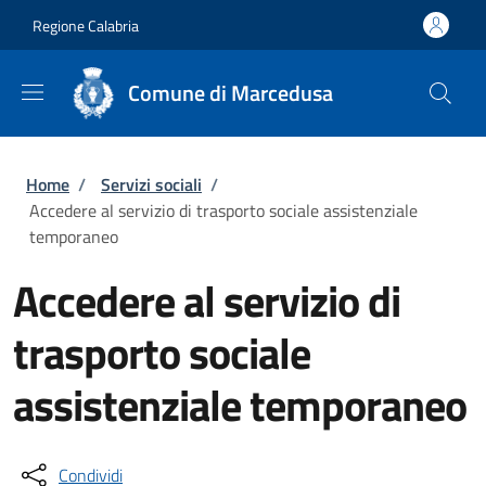
Salta al contenuto principale
Skip to footer content
Regione Calabria
Comune di Marcedusa
Briciole di pane
Home
/
Servizi sociali
/
Accedere al servizio di trasporto sociale assistenziale
temporaneo
Accedere al servizio di
trasporto sociale
assistenziale temporaneo
Condividi